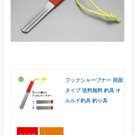
フックシャープナー 両面
タイプ 送料無料 釣具 オ
ルルド釣具 釣り具