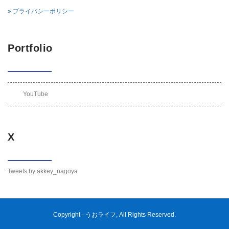
» プライバシーポリシー
Portfolio
YouTube
X
Tweets by akkey_nagoya
Copyright -
うおライフ
, All Rights Reserved.