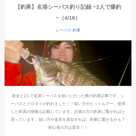
【釣果】名港シーバス釣り記録 ~2人で爆釣
~（4/16）
シーバス
釣果
彼女と2人で名港シーバスを狙いに行った際の釣果記事です。シ
ーバスとクロダイが釣れました！！狙い方やヒットルアー、使用
した釣具の情報も記載しています。読者の方の釣果に繋がればと
思っています。狙い方や道具を真似すれば、釣果に繋がるかも？
初心者の方は是非！！