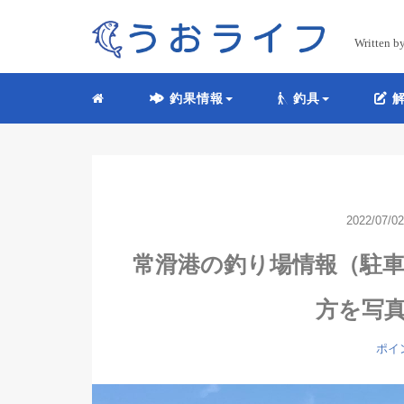
Written
釣果情報
釣具
解
2022/07/02
常滑港の釣り場情報（駐
方を写
ポイ