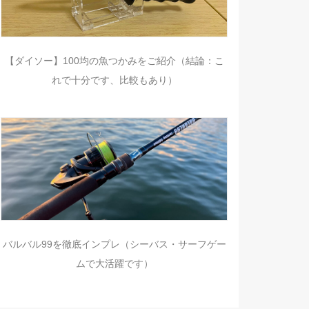
【ダイソー】100均の魚つかみをご紹介（結論：こ
れで十分です、比較もあり）
バルバル99を徹底インプレ（シーバス・サーフゲー
ムで大活躍です）