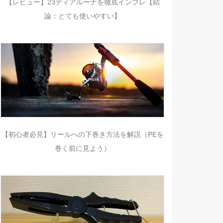
【レビュー】23ディアルーナを徹底インプレ【結
論：とても使いやすい】
【初心者必見】リールへの下巻き方法を解説（PEを
巻く前に見よう）