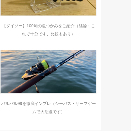
【ダイソー】100均の魚つかみをご紹介（結論：こ
れで十分です、比較もあり）
バルバル99を徹底インプレ（シーバス・サーフゲー
ムで大活躍です）