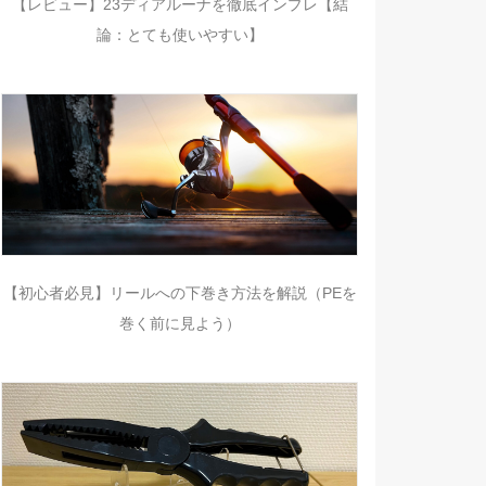
【レビュー】23ディアルーナを徹底インプレ【結
論：とても使いやすい】
【初心者必見】リールへの下巻き方法を解説（PEを
巻く前に見よう）