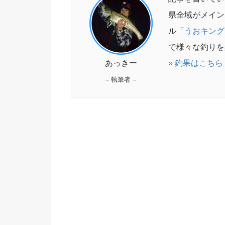
県全域がメイン
ル
「うおキング
で様々な釣りを
あっきー
» 釣果はこちら（i
– 執筆者 –