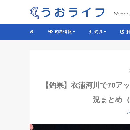
Written
釣果情報
釣具
解
【釣果】衣浦河川で70ア
況まとめ（2