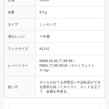
自重
8.0ｇ
タイプ
シンキング
潜行レンジ
〜中層
フックサイズ
#12×2
RB48,55,66,77,88,99 /
レパートリー
RB66,77,88,99LW（ライトウェイト
※-4g）
ボイルが出てる岸壁沿いや反転流ができ
使い方
る箇所を狙ってキャスト。ロッドを立て
て、表層を早巻き。